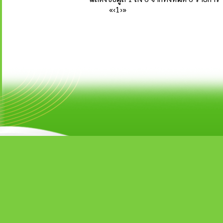
«
‹
1
›
»